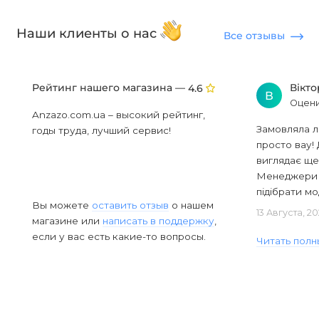
Наши клиенты о нас
Все отзывы
Рейтинг нашего магазина —
Вікт
4.6
В
Оцени
Anzazo.com.ua – высокий рейтинг,
Замовляла л
годы труда, лучший сервис!
просто вау! 
виглядає ще
Менеджери в
підібрати мод
Вы можете
оставить отзыв
о нашем
13 Августа, 2
магазине или
написать в поддержку
,
если у вас есть какие-то вопросы.
Читать полн