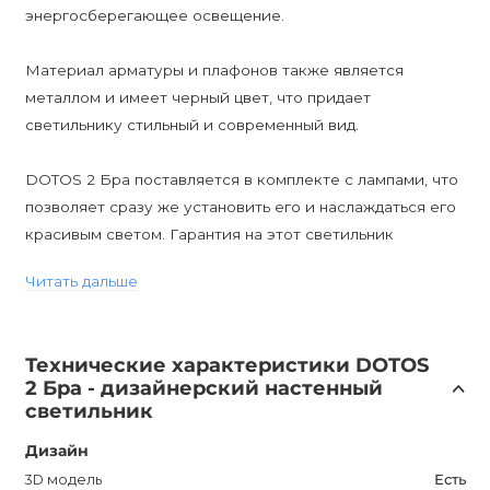
энергосберегающее освещение.
Материал арматуры и плафонов также является
металлом и имеет черный цвет, что придает
светильнику стильный и современный вид.
DOTOS 2 Бра поставляется в комплекте с лампами, что
позволяет сразу же установить его и наслаждаться его
красивым светом. Гарантия на этот светильник
составляет 12 месяцев.
Читать дальше
Он имеет два размера: S - с шириной 650 мм и длиной
830 мм, и M - с шириной 850 мм и длиной 1070 мм.
Технические характеристики DOTOS
Диммирование этого светильника невозможно.
2 Бра - дизайнерский настенный
светильник
Все эти особенности делают DOTOS 2 Бра более чем
Дизайн
просто бра - это настенный светильник, который станет
неотъемлемым элементом вашего интерьера,
3D модель
Есть