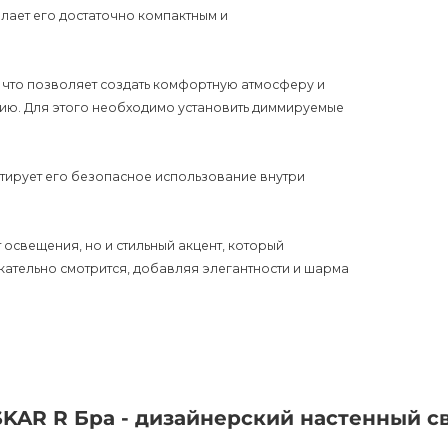
елает его достаточно компактным и
что позволяет создать комфортную атмосферу и
ию. Для этого необходимо установить диммируемые
антирует его безопасное использование внутри
 освещения, но и стильный акцент, который
кательно смотрится, добавляя элегантности и шарма
рены в его качестве и надежности. Мы предлагаем
цев. В интернет-магазине AnzAzo вы найдете самые
SKAR R.
SKAR R Бра - дизайнерский настенный с