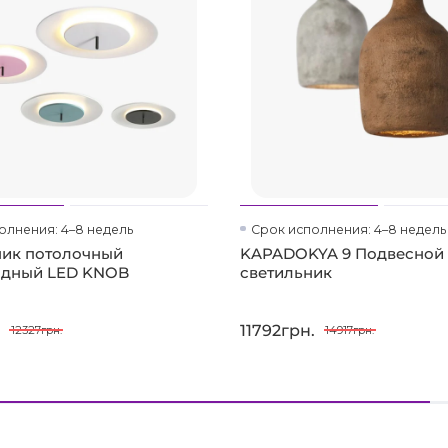
олнения: 4–8 недель
Срок исполнения: 4–8 недель
ник потолочный
KAPADOKYA 9 Подвесной
одный LED KNOB
светильник
.
11792грн.
12327грн.
14917грн.