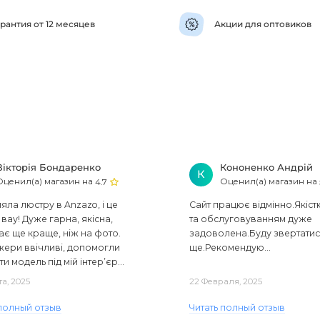
рантия от 12 месяцев
Акции для оптовиков
Вікторія Бондаренко
Кононенко Андрій
К
Оценил(а) магазин на
Оценил(а) магазин на
4.7
ла люстру в Anzazo, і це
Сайт працює відмінно.Якіст
вау! Дуже гарна, якісна,
та обслуговуванням дуже
ає ще краще, ніж на фото.
задоволена.Буду звертати
ери ввічливі, допомогли
ще.Рекомендую...
ти модель під мій інтер’єр...
та, 2025
22 Февраля, 2025
 полный отзыв
Читать полный отзыв