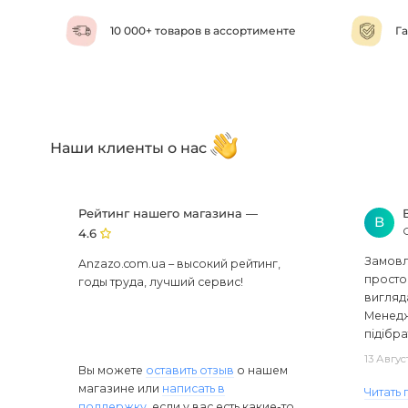
10 000+ товаров в ассортименте
Га
Наши клиенты о нас
Рейтинг нашего магазина —
В
4.6
Замовля
Anzazo.com.ua – высокий рейтинг,
просто 
годы труда, лучший сервис!
вигляд
Менедж
підібра
13 Авгус
Вы можете
оставить отзыв
о нашем
магазине или
написать в
Читать
поддержку
, если у вас есть какие-то