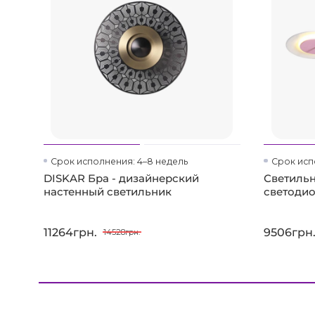
Срок исполнения: 4–8 недель
Срок исп
DISKAR Бра - дизайнерский
Светиль
настенный светильник
светоди
11264грн.
9506грн
14528грн.