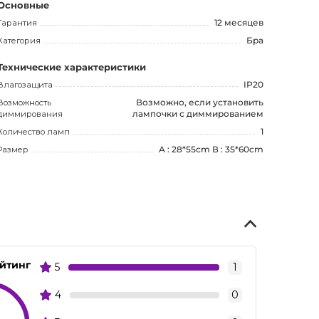
Основные
Гарантия
12 месяцев
Категория
Бра
Технические характеристики
Влагозащита
IP20
Возможность
Возможно, если установить
диммирования
лампочки с диммированием
Количество ламп
1
Размер
A : 28*55cm В : 35*60cm
йтинг
5
1
4
0