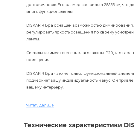
долговечность. Его размер составляет 28*55 см, что д
многофункциональным.
DISKAR R Бра оснащен возможностью диммирования, 
регулировать яркость освещения по своему усмотрен
лампы.
Светильник имеет степень влагозащиты IP20, что гар
помещения.
DISKAR R Бра - это не только функциональный элемент
подчеркнет вашу индивидуальность и вкус. Он привле
вашему интерьеру.
Покупая DISKAR R Бра в Украине, вы можете быть уве
Читать дальше
доставку по всей стране, а также гарантию на 12 меся
лучшие цены и скидки на дизайнерское освещение DI
Технические характеристики DI