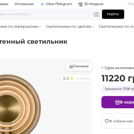
ерам
Оптовикам
Viber/Telegram
3D Модели
По
Найти
ники по материалам
Светильники по цветам
Светильники по к
стенный светильник
Похожие
Срок исполнен
11220 г
5.0
(1 отзыв)
Экономия 3758 гр
В кор
В избранное