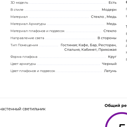
3D модель
Есть
В стиле
Модерн
Материал
Стекло , Медь
Материал Арматуры
Медь
Материал плафонов и подвесок
Стекло
Направление света
В стороны
Тип Помещения
Гостиная; Кафе, Бар, Ресторан,
Спальня, Кабинет, Прихожая
Форма плафона
Круг
Цвет арматуры
Черный
Цвет плафонов и подвесок
Латунь
Общий ре
 настенный светильник