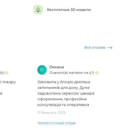
Бесплатные 3D модели
Все отзывы
Оксана
О
Оценил(а) магазин на
5.0
4.7
ю товару
Замовила у Anzazo декілька
світильників для дому. Дуже
ся
задоволена сервісом: швидке
оформлення, професійна
консультація та оперативна
доставка. Один з плафонів, на жаль,
13 Февраля, 2025
виявився пошкодженим, але магаз..
Читать полный отзыв