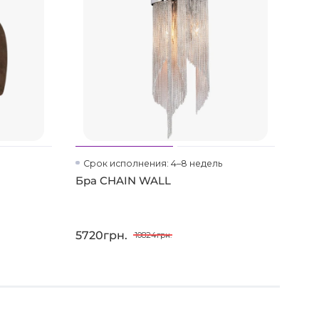
Срок исполнения: 4–8 недель
На
Бра CHAIN WALL
Све
све
5720грн.
950
10824грн.