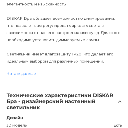
элегантность и изысканность.
DISKAR Бра обладает возможностью диммирования,
что позволит вам регулировать яркость света в
зависимости от вашего настроения или нужд. Для этого
необходимо установить диммируемые лампы.
Светильник имеет влагозащиту IP20, что делает его
идеальным выбором для различных помещений,
включая гостиные, спальни, кабинеты, прихожие, а
Читать дальше
также для кафе, баров и ресторанов.
DISKAR Бра - отличный выбор для тех, кто ценит
Технические характеристики DISKAR
модерн и желает придать своему интерьеру
Бра - дизайнерский настенный
изысканность и стиль. Создайте уникальный дизайн
светильник
своего пространства с помощью DISKAR Бра от
Дизайн
DISKAR.
3D модель
Есть