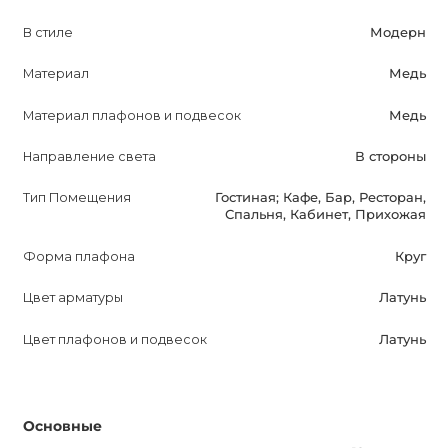
DISKAR Бра в латунной отделке доступен для покупки в
В стиле
Модерн
Украине только в интернет-магазине AnzAzo. У нас вы
найдете самые лучшие цены и скидки, а также гарантию
Материал
Медь
на светильник в течение 12 месяцев. Мы осуществляем
Материал плафонов и подвесок
Медь
доставку по всей Украине, чтобы вы смогли получить
светильник без ограничений.
Направление света
В стороны
Тип Помещения
Гостиная; Кафе, Бар, Ресторан,
Спальня, Кабинет, Прихожая
Форма плафона
Круг
Цвет арматуры
Латунь
Цвет плафонов и подвесок
Латунь
Основные