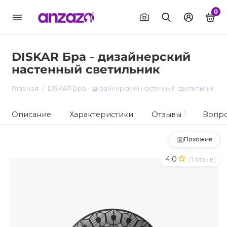
0
DISKAR Бра - дизайнерский
настенный светильник
Главная
DISKAR Бра - дизайнерский настенный светильник
Описание
Характеристики
Отзывы
1
Вопро
Похожие
4.0
(1 отзыв)