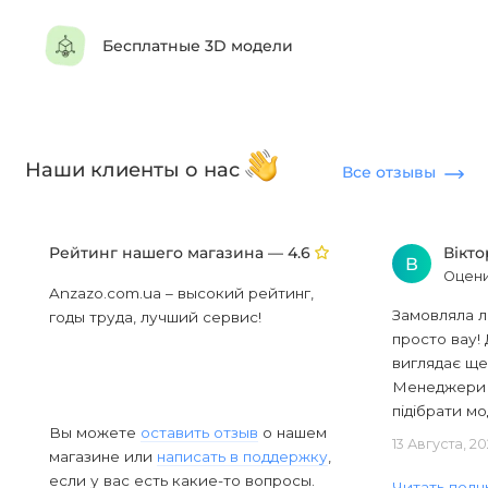
Бесплатные 3D модели
Наши клиенты о нас
Все отзывы
Рейтинг нашего магазина —
Вікт
4.6
В
Оцени
Anzazo.com.ua – высокий рейтинг,
Замовляла л
годы труда, лучший сервис!
просто вау! 
виглядає ще
Менеджери в
підібрати мод
Вы можете
оставить отзыв
о нашем
13 Августа, 2
магазине или
написать в поддержку
,
если у вас есть какие-то вопросы.
Читать полн