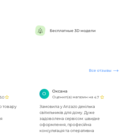
Бесплатные 3D модели
Все отзывы
Оксана
О
Оценил(а) магазин на
5.0
4.7
ю товару
Замовила у Anzazo декілька
світильників для дому. Дуже
ся
задоволена сервісом: швидке
оформлення, професійна
консультація та оперативна