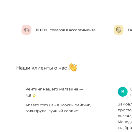
10 000+ товаров в ассортименте
Га
Наши клиенты о нас
Рейтинг нашего магазина —
В
4.6
Замовля
Anzazo.com.ua – высокий рейтинг,
просто 
годы труда, лучший сервис!
вигляд
Менедж
підібра