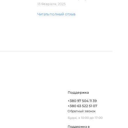
доставка. Один з плафонів, на жаль,
13 Февраля, 2025
виявився пошкодженим, але магаз..
Читать полный отзыв
Поддержка
+380 97 504 11 39
+380 63 522 51 07
Обратный звонок
Будні, з 10:00 до 17:00
Поддержка в