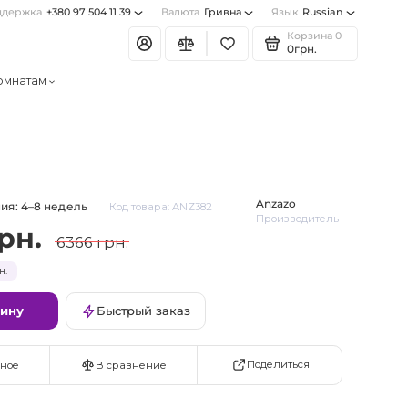
ддержка
+380 97 504 11 39
Валюта
Гривна
Язык
Russian
Корзина
0
0грн.
омнатам
Anzazo
ия: 4–8 недель
Код товара: ANZ382
Производитель
рн.
6366 грн.
н.
зину
Быстрый заказ
Поделиться
ное
В сравнение