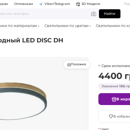
ерам
Оптовикам
Viber/Telegram
3D Модели
По
Найти
ники по материалам
Светильники по цветам
Светильники по к
одный LED DISC DH
Похожие
Срок исполнен
4400 г
Экономия 1966 гр
В кор
В избран
Цвет