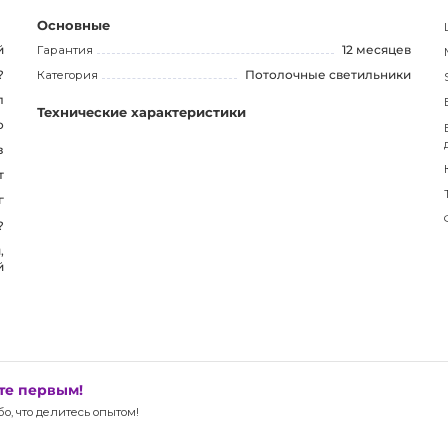
ещение, которое подойдет для любого интерьера.
Основные
й
Гарантия
12 месяцев
?
Категория
Потолочные светильники
л
Технические характеристики
о
з
т
г
?
,
й
ьте первым!
, что делитесь опытом!