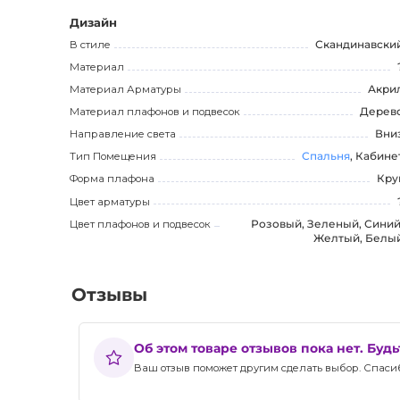
этот светильник, вы получаете яркое и стильное осв
Дизайн
В стиле
Скандинавски
Материал
Материал Арматуры
Акри
Материал плафонов и подвесок
Дерев
Направление света
Вни
Тип Помещения
Спальня
, Кабине
Форма плафона
Кру
Цвет арматуры
Цвет плафонов и подвесок
Розовый, Зеленый, Синий
Желтый, Белы
Отзывы
Об этом товаре отзывов пока нет. Буд
Ваш отзыв поможет другим сделать выбор. Спасибо