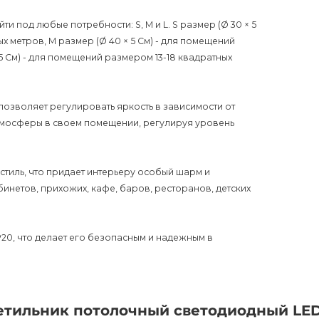
и под любые потребности: S, M и L. S размер (Ø 30 × 5
 метров, M размер (Ø 40 × 5 См) - для помещений
 5 См) - для помещений размером 13-18 квадратных
озволяет регулировать яркость в зависимости от
тмосферы в своем помещении, регулируя уровень
стиль, что придает интерьеру особый шарм и
инетов, прихожих, кафе, баров, ресторанов, детских
20, что делает его безопасным и надежным в
ик прослужит вам долгое время, так как на него
е для тех, кто ценит качество и эстетику. Покупая
етильник потолочный светодиодный LE