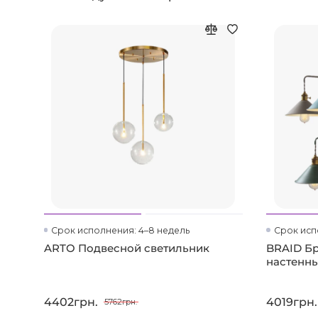
Срок исполнения: 4–8 недель
Срок исп
ARTO Подвесной светильник
BRAID Бр
настенны
4402грн.
4019грн.
5762грн.