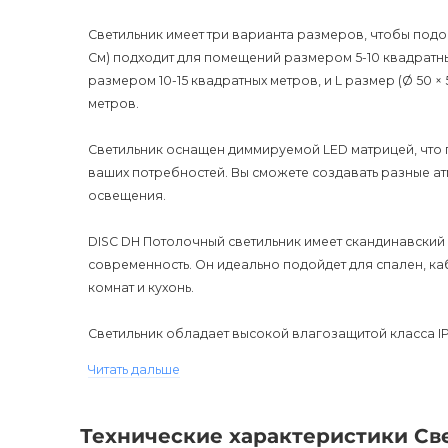
Светильник имеет три варианта размеров, чтобы подойт
См) подходит для помещений размером 5-10 квадратных
размером 10-15 квадратных метров, и L размер (Ø 50 ×
метров.
Светильник оснащен диммируемой LED матрицей, что п
ваших потребностей. Вы сможете создавать разные а
освещения.
DISC DH Потолочный светильник имеет скандинавский 
современность. Он идеально подойдет для спален, каб
комнат и кухонь.
Светильник обладает высокой влагозащитой класса IP
использовании. Вы можете быть уверены, что светильн
Читать дальше
предоставляется гарантия 12 месяцев.
DISC DH Потолочный светильник - это идеальное решени
Технические характеристики Св