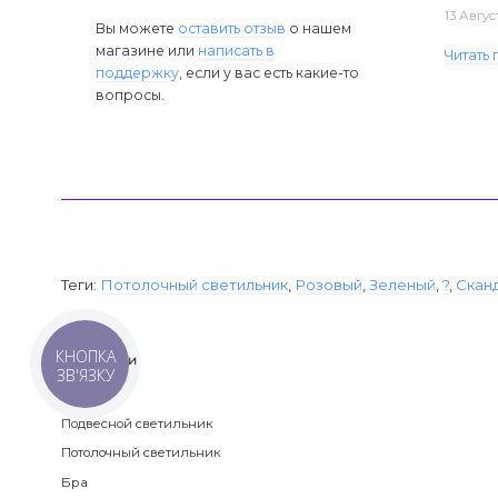
13 Авгус
Вы можете
оставить отзыв
о нашем
магазине или
написать в
Читать
поддержку
, если у вас есть какие-то
вопросы.
Теги:
Потолочный светильник
,
Розовый
,
Зеленый
,
?
,
Скан
КНОПКА
Категории
ЗВ'ЯЗКУ
Люстра
Подвесной светильник
Потолочный светильник
Бра