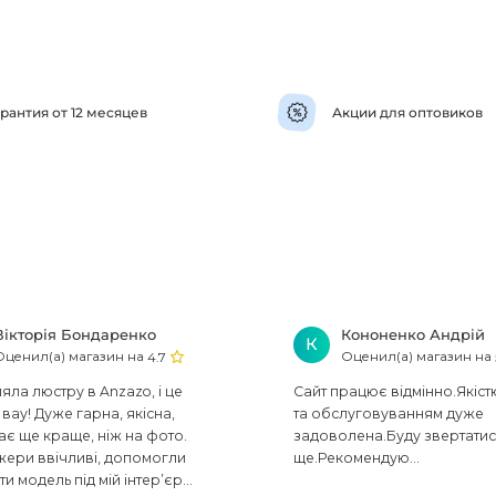
рантия от 12 месяцев
Акции для оптовиков
Вікторія Бондаренко
Кононенко Андрій
К
Оценил(а) магазин на
Оценил(а) магазин на
4.7
ла люстру в Anzazo, і це
Сайт працює відмінно.Якіст
вау! Дуже гарна, якісна,
та обслуговуванням дуже
ає ще краще, ніж на фото.
задоволена.Буду звертати
ери ввічливі, допомогли
ще.Рекомендую...
ти модель під мій інтер’єр...