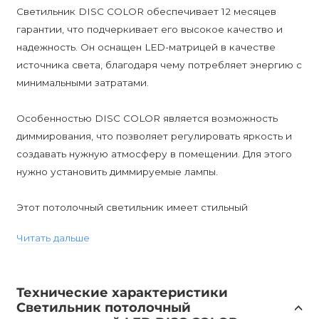
Светильник DISC COLOR обеспечивает 12 месяцев
гарантии, что подчеркивает его высокое качество и
надежность. Он оснащен LED-матрицей в качестве
источника света, благодаря чему потребляет энергию с
минимальными затратами.
Особенностью DISC COLOR является возможность
диммирования, что позволяет регулировать яркость и
создавать нужную атмосферу в помещении. Для этого
нужно установить диммируемые лампы.
Этот потолочный светильник имеет стильный
скандинавский дизайн, который добавит изысканности
Читать дальше
и современности в любое помещение. Он идеально
подходит для спален, кабинетов, прихожих, кафе, баров,
ресторанов, детских комнат и кухонь.
Технические характеристики
Светильник потолочный
DISC COLOR с влагозащитой IP20 подходит для