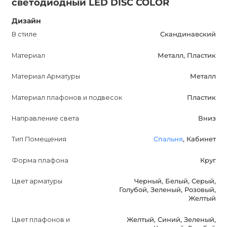
светодиодный LED DISC COLOR
использования внутри помещений. Этот цветной
Дизайн
круглый плоский светильник привлекает внимание
своим стильным дизайном и яркими цветами. Обратите
В стиле
Скандинавский
внимание на DISC COLOR и создайте уютную и
Материал
Металл, Пластик
эффектную атмосферу в вашем доме или офисе.
Материал Арматуры
Металл
Материал плафонов и подвесок
Пластик
Направление света
Вниз
Тип Помещения
Спальня
, Кабинет
Форма плафона
Круг
Цвет арматуры
Черный, Белый, Серый,
Голубой, Зеленый, Розовый,
Желтый
Цвет плафонов и
Желтый, Синий, Зеленый,