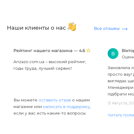
Наши клиенты о нас
Все отзывы
Рейтинг нашего магазина —
Вікт
4.6
В
Оцени
Anzazo.com.ua – высокий рейтинг,
Замовляла л
годы труда, лучший сервис!
просто вау! 
виглядає ще
Менеджери в
підібрати мод
Вы можете
оставить отзыв
о нашем
13 Августа, 2
магазине или
написать в поддержку
,
если у вас есть какие-то вопросы.
Читать полн