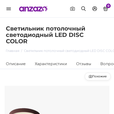
0
Светильник потолочный
светодиодный LED DISC
COLOR
Главная
Светильник потолочный светодиодный LED DISC COL
Описание
Характеристики
Отзывы
Вопрос
Похожие