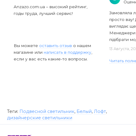
Оцени
Anzazo.com.ua – высокий рейтинг,
Замовляла л
годы труда, лучший сервис!
просто вау! 
виглядає ще
Менеджери в
підібрати мод
Вы можете
оставить отзыв
о нашем
13 Августа, 2
магазине или
написать в поддержку
,
если у вас есть какие-то вопросы.
Читать полн
Теги:
Подвесной светильник
,
Белый
,
Лофт
,
дизайнерские светильники