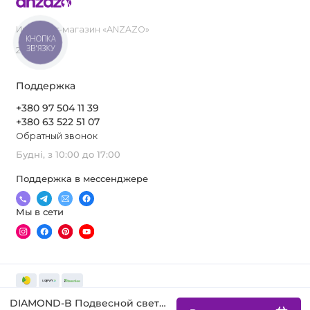
Интернет-магазин «ANZAZO»
КНОПКА
ЗВ'ЯЗКУ
2019-2026
Поддержка
+380 97 504 11 39
+380 63 522 51 07
Обратный звонок
Будні, з 10:00 до 17:00
Поддержка в мессенджере
Мы в сети
DIAMOND-B Подвесной светильник