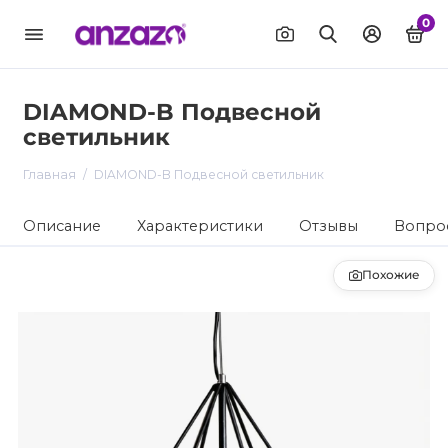
0
DIAMOND-B Подвесной
светильник
Главная
DIAMOND-B Подвесной светильник
Описание
Характеристики
Отзывы
Вопрос
Похожие