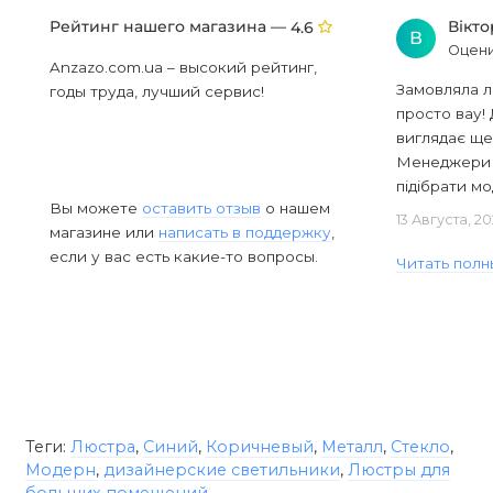
Рейтинг нашего магазина —
Вікт
4.6
В
Оцени
Anzazo.com.ua – высокий рейтинг,
Замовляла л
годы труда, лучший сервис!
просто вау! 
виглядає ще
Менеджери в
підібрати мод
Вы можете
оставить отзыв
о нашем
13 Августа, 2
магазине или
написать в поддержку
,
если у вас есть какие-то вопросы.
Читать полн
Теги:
Люстра
,
Синий
,
Коричневый
,
Металл
,
Стекло
,
Модерн
,
дизайнерские светильники
,
Люстры для
больших помещений