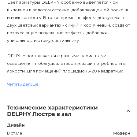
Цвет арматуры DELPHY особенно выделяется - он
выполнен в золотом оттенке, добавляющем ей роскошь
и изысканность. В то же время, плафоны, доступные в
двух цветовых вариантах - синий и коричневый, создают
потрясающие визуальные эффекты, добавляя
уникальности этому светильнику.
DELPHY поставляется с разными вариантами
освещения, чтобы удовлетворить ваши потребности в
яркости. Для помещений площадью 15-20 квадратных
метров мы рекомендуем использовать 12 ламп
Читать дальше
размером Ø 70*H58 см, а для помещений площадью 20-
25 квадратных метров - 15 ламп таких же размеров. Если
у вас есть небольшое помещение площадью 8-10
Технические характеристики
квадратных метров, то 6 ламп размером Ø 50*H42 см
DELPHY Люстра в зал
будут идеальным выбором. Для помещений площадью
10-15 квадратных метров подходят 10 ламп размером Ø
Дизайн
70*H42 см.
В стиле
Модерн