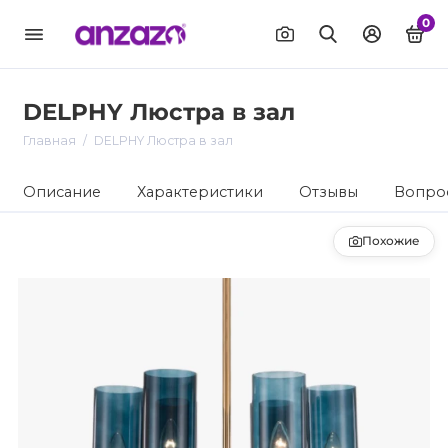
0
DELPHY Люстра в зал
Главная
DELPHY Люстра в зал
Описание
Характеристики
Отзывы
Вопрос
Похожие