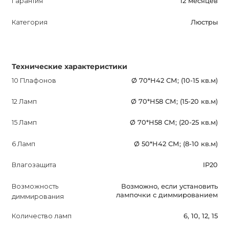
Гарантия
12 месяцев
с нашими опытными менеджерами.
Категория
Люстры
DELPHY - непревзойденное искусство света, созданное
специально для тех, кто ценит красоту и стиль. Она
превратит ваш дом в уютное и удивительное
Технические характеристики
пространство.
10 Плафонов
Ø 70*H42 СМ; (10-15 кв.м)
12 Ламп
Ø 70*H58 СМ; (15-20 кв.м)
15 Ламп
Ø 70*H58 СМ; (20-25 кв.м)
6 Ламп
Ø 50*H42 СМ; (8-10 кв.м)
Влагозащита
IP20
Возможность
Возможно, если установить
лампочки с диммированием
диммирования
Количество ламп
6, 10, 12, 15