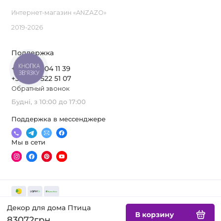
Интернет-магазин «ANZAZO»
2019-2026
Поддержка
КНОПКА
+380 97 504 11 39
ЗВ'ЯЗКУ
+380 63 522 51 07
Обратный звонок
Будні, з 10:00 до 17:00
Поддержка в мессенджере
Мы в сети
Декор для дома Птица
В корзину
83072грн.