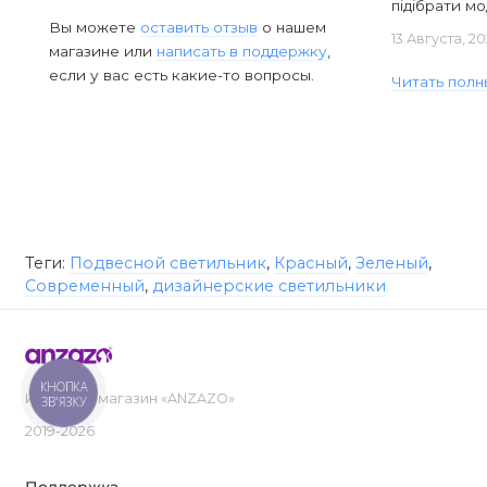
підібрати мод
Вы можете
оставить отзыв
о нашем
13 Августа, 2
магазине или
написать в поддержку
,
если у вас есть какие-то вопросы.
Читать полн
Теги:
Подвесной светильник
,
Красный
,
Зеленый
,
Современный
,
дизайнерские светильники
КНОПКА
Интернет-магазин «ANZAZO»
ЗВ'ЯЗКУ
2019-2026
Поддержка