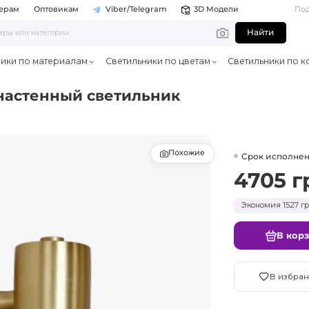
ерам
Оптовикам
Viber/Telegram
3D Модели
По
Найти
ники по материалам
Светильники по цветам
Светильники по к
настенный светильник
Похожие
Срок исполнен
4705 г
Экономия 1527 гр
В кор
В избран