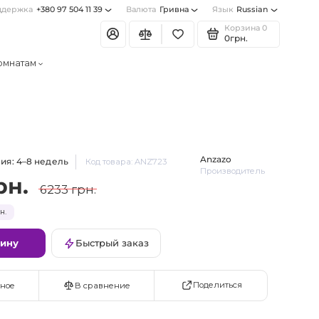
ддержка
+380 97 504 11 39
Валюта
Гривна
Язык
Russian
Корзина
0
0грн.
омнатам
Anzazo
ия: 4–8 недель
Код товара: ANZ723
Производитель
рн.
6233 грн.
н.
зину
Быстрый заказ
Поделиться
ное
В сравнение