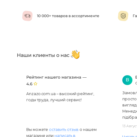
10 000+ товаров в ассортименте
Га
Наши клиенты о нас
Рейтинг нашего магазина —
В
4.6
Замовля
Anzazo.com.ua – высокий рейтинг,
просто 
годы труда, лучший сервис!
вигляд
Менедж
підібра
13 Авгус
Вы можете
оставить отзыв
о нашем
магазине или
написать в
Читать