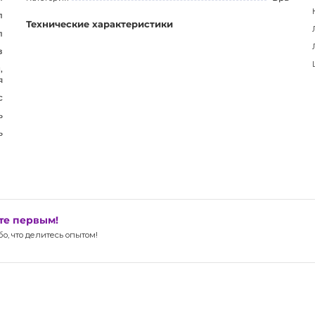
л
Технические характеристики
л
з
,
я
с
ь
ь
ьте первым!
, что делитесь опытом!