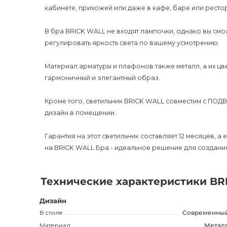
кабинете, прихожей или даже в кафе, баре или ресто
В бра BRICK WALL не входят лампочки, однако вы смо
регулировать яркость света по вашему усмотрению.
Материал арматуры и плафонов также металл, а их цве
гармоничный и элегантный образ.
Кроме того, светильник BRICK WALL совместим с ПОДВ
дизайн в помещении.
Гарантия на этот светильник составляет 12 месяцев, а
на BRICK WALL Бра - идеальное решение для создани
Технические характеристики BR
Дизайн
В стиле
Современны
Материал
Метал