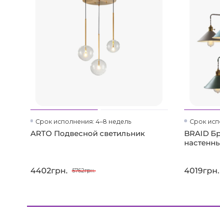
Срок исполнения: 4–8 недель
Срок исп
ARTO Подвесной светильник
BRAID Бр
настенны
4402грн.
4019грн.
5762грн.