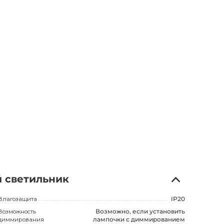
й светильник
Влагозащита
IP20
Возможность
Возможно, если установить
диммирования
лампочки с диммированием