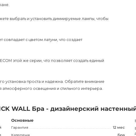
ране.
жете выбрать и установить диммируемые лампы, чтобы
т совпадает с цветом латуни, что создает
ЕСОМ этой же серии, что позволяет создать единый
 его установка проста и надежна. Обратите внимание
я атмосферного освещения и стильного интерьера.
ICK WALL Бра - дизайнерский настенны
Основные
й
Гарантия
12 мес
л
Категория
Бра