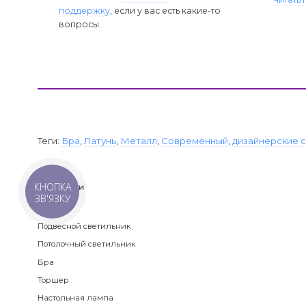
поддержку
, если у вас есть какие-то
вопросы.
Теги:
Бра
,
Латунь
,
Металл
,
Современный
,
дизайнерские 
КНОПКА
Категории
ЗВ'ЯЗКУ
Люстра
Подвесной светильник
Потолочный светильник
Бра
Торшер
Настольная лампа