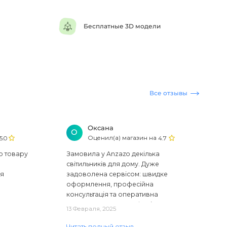
Бесплатные 3D модели
Все отзывы
Оксана
О
Оценил(а) магазин на
5.0
4.7
ю товару
Замовила у Anzazo декілька
світильників для дому. Дуже
ся
задоволена сервісом: швидке
оформлення, професійна
консультація та оперативна
доставка. Один з плафонів, на жаль,
13 Февраля, 2025
виявився пошкодженим, але магаз..
Читать полный отзыв