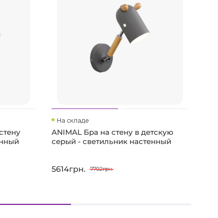
На складе
На
стену
ANIMAL Бра на стену в детскую
ANI
енный
серый - светильник настенный
зел
5614грн.
561
7702грн.