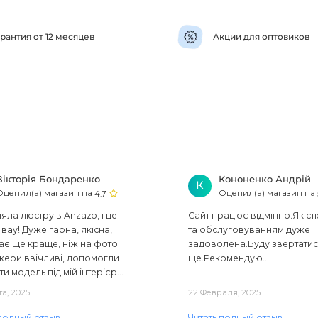
рантия от 12 месяцев
Акции для оптовиков
Вікторія Бондаренко
Кононенко Андрій
К
Оценил(а) магазин на
Оценил(а) магазин на
4.7
ла люстру в Anzazo, і це
Сайт працює відмінно.Якіст
вау! Дуже гарна, якісна,
та обслуговуванням дуже
ає ще краще, ніж на фото.
задоволена.Буду звертати
ери ввічливі, допомогли
ще.Рекомендую...
ти модель під мій інтер’єр...
та, 2025
22 Февраля, 2025
 полный отзыв
Читать полный отзыв