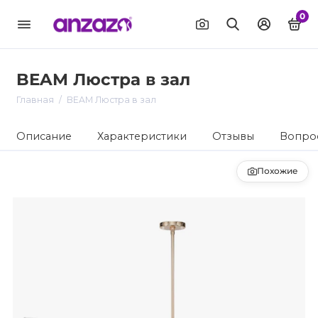
0
BEAM Люстра в зал
Главная
BEAM Люстра в зал
Описание
Характеристики
Отзывы
Вопрос
Похожие