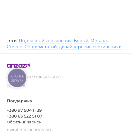
Теги:
Подвесной светильник
,
Белый
,
Металл
,
Стекло
,
Современный
,
дизайнерские светильники
КНОПКА
Интернет-магазин «ANZAZO»
ЗВ'ЯЗКУ
2019-2026
Поддержка
+380 97 504 11 39
+380 63 522 51 07
Обратный звонок
Будні, з 10:00 до 17:00