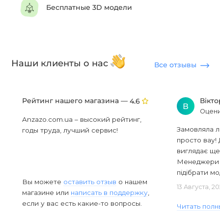
Бесплатные 3D модели
Наши клиенты о нас
Все отзывы
Рейтинг нашего магазина —
Вікт
4.6
В
Оцени
Anzazo.com.ua – высокий рейтинг,
Замовляла л
годы труда, лучший сервис!
просто вау! 
виглядає ще
Менеджери в
підібрати мод
Вы можете
оставить отзыв
о нашем
13 Августа, 2
магазине или
написать в поддержку
,
если у вас есть какие-то вопросы.
Читать полн