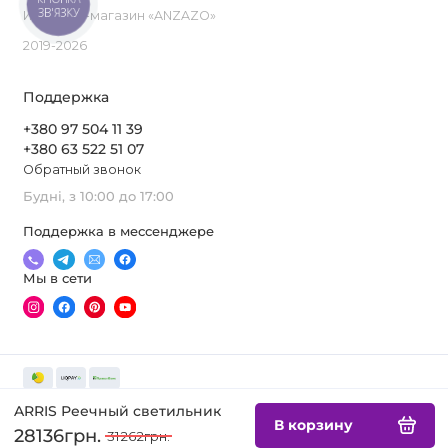
ЗВ'ЯЗКУ
Интернет-магазин «ANZAZO»
2019-2026
Поддержка
+380 97 504 11 39
+380 63 522 51 07
Обратный звонок
Будні, з 10:00 до 17:00
Поддержка в мессенджере
Мы в сети
ARRIS Реечный светильник
В корзину
28136грн.
31262грн.