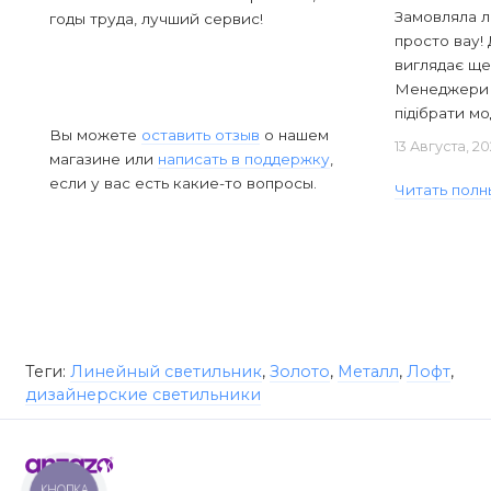
Замовляла л
годы труда, лучший сервис!
просто вау! 
виглядає ще
Менеджери в
підібрати мод
Вы можете
оставить отзыв
о нашем
13 Августа, 2
магазине или
написать в поддержку
,
если у вас есть какие-то вопросы.
Читать полн
Теги:
Линейный светильник
,
Золото
,
Металл
,
Лофт
,
дизайнерские светильники
КНОПКА