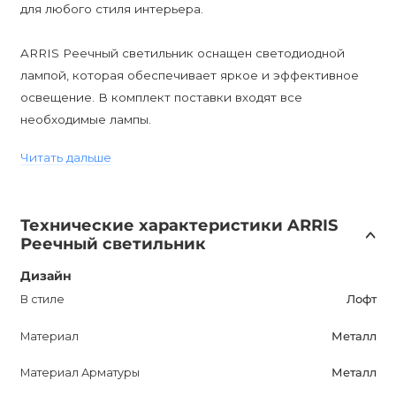
для любого стиля интерьера.
ARRIS Реечный светильник оснащен светодиодной
лампой, которая обеспечивает яркое и эффективное
освещение. В комплект поставки входят все
необходимые лампы.
Читать дальше
Светильник не поддерживает диммирование, однако
его стильный и минималистический дизайн сделает
любое помещение более привлекательным и модным.
Технические характеристики ARRIS
Реечный светильник
Влагозащита светильника соответствует классу IP20,
что значит, что он подходит для использования в сухих
Дизайн
помещениях.
В стиле
Лофт
Материал
Металл
ARRIS Реечный светильник будет отличным выбором
для любого любителя современного и стильного
Материал Арматуры
Металл
дизайна. Мы предлагаем гарантию на светильник в