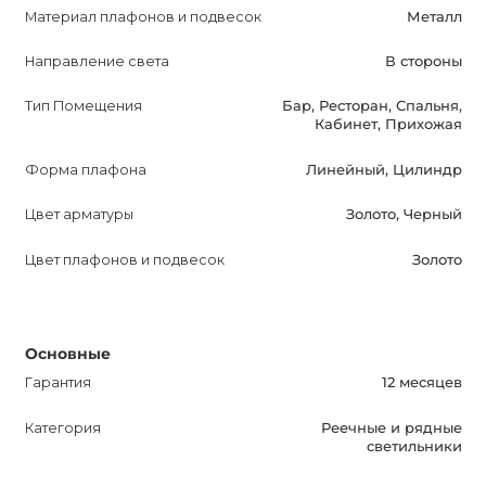
течение 12 месяцев, что говорит о его высоком
Материал плафонов и подвесок
Металл
качестве и надежности.
Направление света
В стороны
Тип Помещения
Бар, Ресторан, Спальня,
Кабинет, Прихожая
Форма плафона
Линейный, Цилиндр
Цвет арматуры
Золото, Черный
Цвет плафонов и подвесок
Золото
Основные
Гарантия
12 месяцев
Категория
Реечные и рядные
светильники