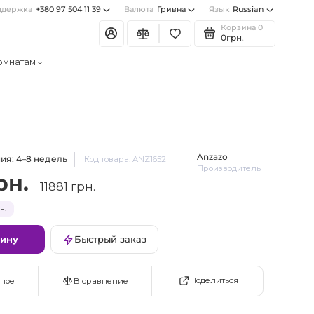
ддержка
+380 97 504 11 39
Валюта
Гривна
Язык
Russian
Корзина
0
0грн.
омнатам
Anzazo
ия: 4–8 недель
Код товара: ANZ1652
Производитель
рн.
11881 грн.
н.
зину
Быстрый заказ
Поделиться
ное
В сравнение