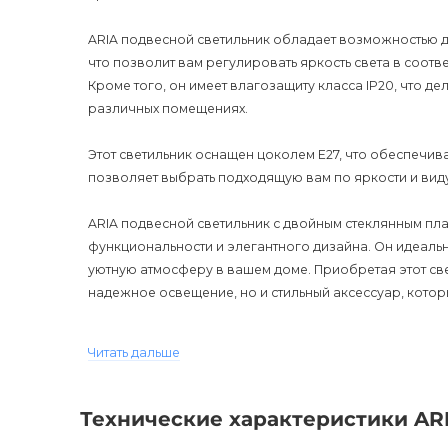
ARIA подвесной светильник обладает возможностью 
что позволит вам регулировать яркость света в соот
Кроме того, он имеет влагозащиту класса IP20, что д
различных помещениях.
Этот светильник оснащен цоколем E27, что обеспечива
позволяет выбрать подходящую вам по яркости и виду
ARIA подвесной светильник с двойным стеклянным п
функциональности и элегантного дизайна. Он идеаль
уютную атмосферу в вашем доме. Приобретая этот све
надежное освещение, но и стильный аксессуар, котор
Гарантия на ARIA подвесной светильник составляет 12
Читать дальше
надежность данного изделия.
Технические характеристики AR