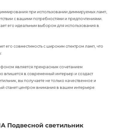
диммирования при использовании диммируемых ламп,
ветствии с вашими потребностями и предпочтениями.
елает его идеальным выбором для использования в
ет его совместимость с широким спектром ламп, что
.
лафоном является прекрасным сочетанием
но впишется в современный интерьер и создаст
тильник, вы получаете не только качественное и
ый станет центром внимания в вашем интерьере.
 месяцев, что подтверждает высокое качество и
IA Подвесной светильник