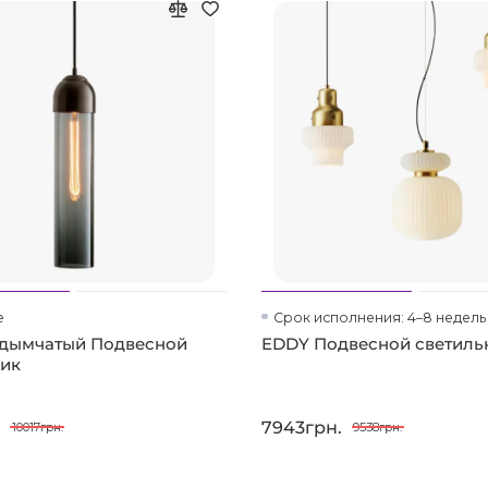
е
Срок исполнения: 4–8 недель
 дымчатый Подвесной
EDDY Подвесной светиль
ник
.
7943грн.
10017грн.
9538грн.