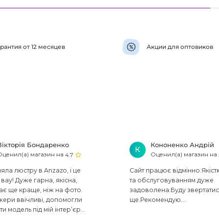
рантия от 12 месяцев
Акции для оптовиков
Вікторія Бондаренко
Кононенко Андрій
К
Оценил(а) магазин на
Оценил(а) магазин на
4.7
ла люстру в Anzazo, і це
Сайт працює відмінно.Якіст
вау! Дуже гарна, якісна,
та обслуговуванням дуже
ає ще краще, ніж на фото.
задоволена.Буду звертати
ери ввічливі, допомогли
ще.Рекомендую...
ти модель під мій інтер’єр...