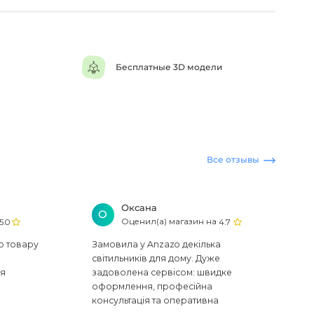
Бесплатные 3D модели
Все отзывы
Оксана
О
Оценил(а) магазин на
5.0
4.7
ю товару
Замовила у Anzazo декілька
світильників для дому. Дуже
ся
задоволена сервісом: швидке
оформлення, професійна
консультація та оперативна