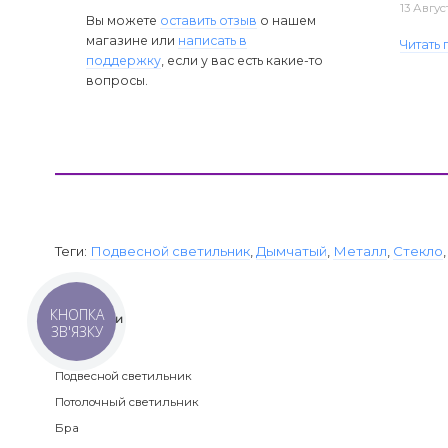
13 Авгус
Вы можете
оставить отзыв
о нашем
магазине или
написать в
Читать
поддержку
, если у вас есть какие-то
вопросы.
Теги:
Подвесной светильник
,
Дымчатый
,
Металл
,
Стекло
КНОПКА
Категории
ЗВ'ЯЗКУ
Люстра
Подвесной светильник
Потолочный светильник
Бра