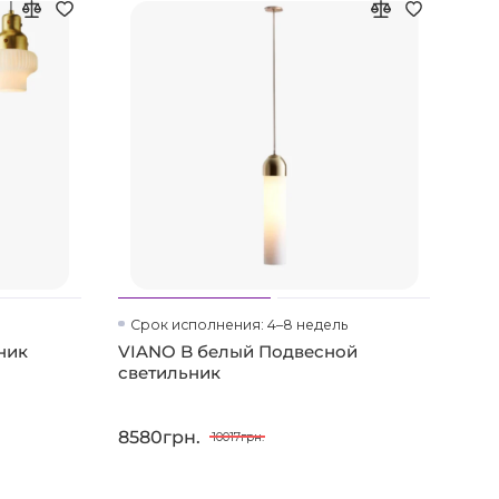
Срок исполнения: 4–8 недель
Ср
ник
VIANO B белый Подвесной
VIA
светильник
све
8580грн.
858
10017грн.