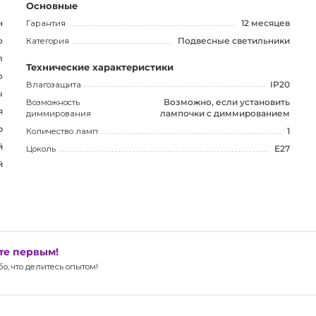
Основные
н
Гарантия
12 месяцев
о
Категория
Подвесные светильники
л
Технические характеристики
о
Влагозащита
IP20
ы
Возможность
Возможно, если установить
я
диммирования
лампочки с диммированием
р
Количество ламп
1
й
Цоколь
E27
й
ьте первым!
, что делитесь опытом!