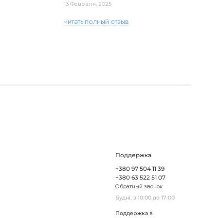
доставка. Один з плафонів, на жаль,
13 Февраля, 2025
виявився пошкодженим, але магаз..
Читать полный отзыв
Поддержка
+380 97 504 11 39
+380 63 522 51 07
Обратный звонок
Будні, з 10:00 до 17:00
Поддержка в