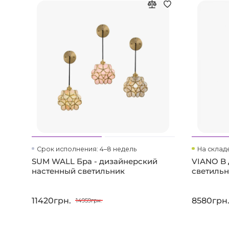
Срок исполнения: 4–8 недель
На склад
SUM WALL Бра - дизайнерский
VIANO B
настенный светильник
светиль
11420грн.
8580грн
14959грн.