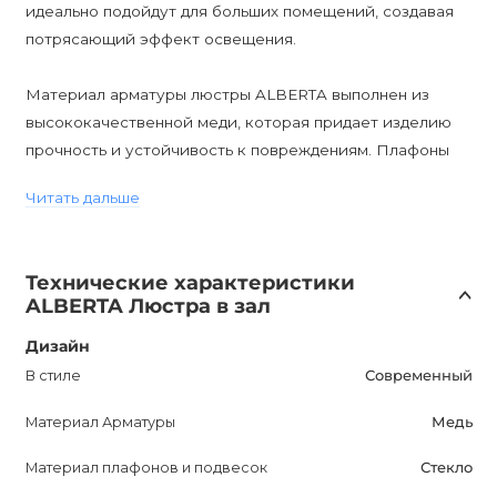
идеально подойдут для больших помещений, создавая
потрясающий эффект освещения.
Материал арматуры люстры ALBERTA выполнен из
высококачественной меди, которая придает изделию
прочность и устойчивость к повреждениям. Плафоны
изготовлены из прозрачного стекла, что придает
Читать дальше
освещению шикарный и благородный вид.
В комплект поставки не входят лампочки, но люстра
Технические характеристики
совместима с цоколем E14, что делает возможным
ALBERTA Люстра в зал
использование различных типов ламп, включая
диммируемые. Таким образом, вы сможете создать
Дизайн
идеальное освещение для любой ситуации.
В стиле
Современный
Материал Арматуры
Медь
Гарантийный срок ALBERTA составляет 12 месяцев, что
подтверждает надежность и высокое качество изделия.
Материал плафонов и подвесок
Стекло
Купить дизайнерскую люстру ALBERTA в Украине