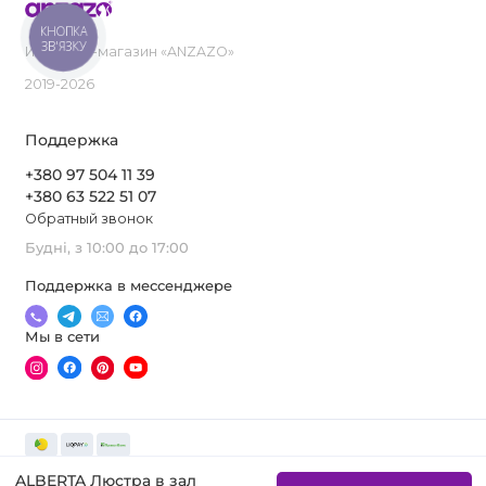
КНОПКА
ЗВ'ЯЗКУ
Интернет-магазин «ANZAZO»
2019-2026
Поддержка
+380 97 504 11 39
+380 63 522 51 07
Обратный звонок
Будні, з 10:00 до 17:00
Поддержка в мессенджере
Мы в сети
ALBERTA Люстра в зал