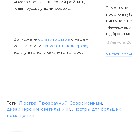
Anzazo.com.ua – высокий рейтинг,
Замовляла л
годы труда, лучший сервис!
просто вау! 
виглядає ще
Менеджери в
підібрати мод
Вы можете
оставить отзыв
о нашем
13 Августа, 2
магазине или
написать в поддержку
,
если у вас есть какие-то вопросы.
Читать полн
Теги:
Люстра
,
Прозрачный
,
Современный
,
дизайнерские светильники
,
Люстры для больших
помещений