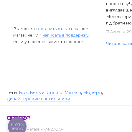
просто вау! 
виглядає ще
Менеджери в
підібрати мод
Вы можете
оставить отзыв
о нашем
13 Августа, 2
магазине или
написать в поддержку
,
если у вас есть какие-то вопросы.
Читать полн
Теги:
Бра
,
Белый
,
Стекло
,
Металл
,
Модерн
,
дизайнерские светильники
КНОПКА
ЗВ'ЯЗКУ
Интернет-магазин «ANZAZO»