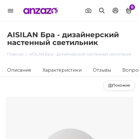
0
AISILAN Бра - дизайнерский
настенный светильник
Главная
AISILAN Бра - дизайнерский настенный светильник
Описание
Характеристики
Отзывы
Вопрос
Похожие