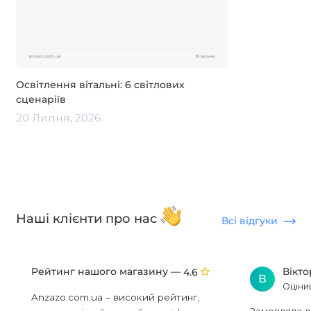
Освітлення вітальні: 6 світлових
сценаріїв
20 Липня, 2026
Наші клієнти про нас
Всі відгуки
Рейтинг нашого магазину —
Вікт
4.6
В
Оціни
Anzazo.com.ua – високий рейтинг,