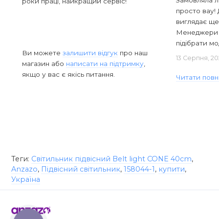
Замовляла л
роки праці, найкращий сервіс!
просто вау! 
виглядає ще
Менеджери в
підібрати мод
Ви можете
залишити відгук
про наш
13 Серпня, 20
магазин або
написати на підтримку
,
якщо у вас є якісь питання.
Читати повн
Теги:
Світильник підвісний Belt light CONE 40cm
,
Anzazo
,
Підвісний світильник
,
158044-1
,
купити
,
Україна