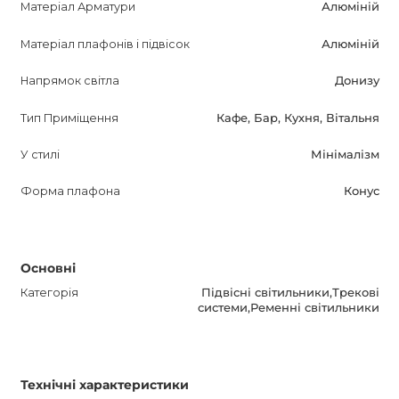
Матеріал Арматури
Алюміній
Матеріал плафонів і підвісок
Алюміній
Напрямок світла
Донизу
Тип Приміщення
Кафе, Бар, Кухня, Вітальня
У стилі
Мінімалізм
Форма плафона
Конус
Основні
Категорія
Підвісні світильники,Трекові
системи,Ременні світильники
Технічні характеристики