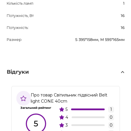
Кількість ламп
1
Потужність, Вт
16
Потужність:
16
Размер
S 395*158мм, M 595*165мм
Відгуки
Про товар Світильник підвісний Belt
light CONE 40cm
Загальний рейтинг
5
1
4
0
5
3
0