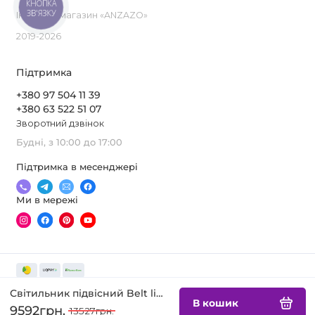
КНОПКА
ЗВ'ЯЗКУ
Інтернет-магазин «ANZAZO»
2019-2026
Підтримка
+380 97 504 11 39
+380 63 522 51 07
Зворотний дзвінок
Будні, з 10:00 до 17:00
Підтримка в месенджері
Ми в мережі
Світильник підвісний Belt light CONE 40cm
В кошик
9592грн.
13527грн.