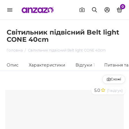
0
Світильник підвісний Belt light
CONE 40cm
Головна
Світильник підвісний Belt light CONE 40cm
Опис
Характеристики
Відгуки
1
Питання та 
Схожі
5.0
(1 відгук)