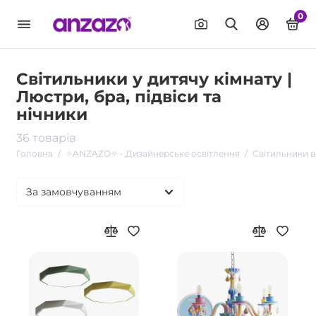
0
Світильники у дитячу кімнату |
Люстри, бра, підвіси та
нічники
36 товарів
Головна
✧ANZAZO✧ - Дизайнерське освітлення
Світильники в