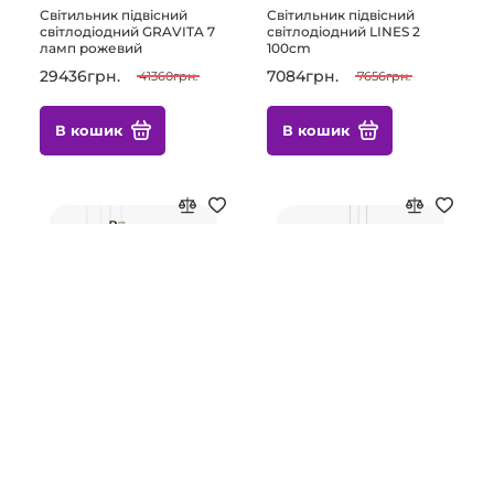
Світильник підвісний
Світильник підвісний
світлодіодний GRAVITA 7
світлодіодний LINES 2
ламп рожевий
100cm
29436грн.
7084грн.
41360грн.
7656грн.
В кошик
В кошик
Підвісний світильник
Підвісний світильник
світлодіодний WAND
світлодіодний LUNE 60cm
60CM A
6316грн.
38324грн.
7146грн.
53240грн.