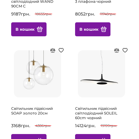
світлодіодний WAND
3 плафона чорний
90CM C
9187грн.
8052грн.
10655грн.
11748грн.
В кошик
В кошик
Світильник підвісний
Світильник підвісний
SOAP золото 20см
світлодіодний SOLEIL
60cm чорний
3168грн.
14124грн.
4386грн.
19199грн.