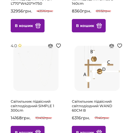
L770*W420*H750
140cm
32956грн.
8360грн.
43516грн.
8932грн.
В кошик
В кошик
4.0
Світильник підвісний
Світильник підвісний
світлодіодний SIMPLE 1
світлодіодний WAND
300cm
60CM B
14168грн.
6316грн.
19492грн.
7146грн.
В кошик
В кошик