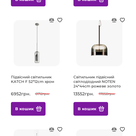
Підвісний світильник
Світильник підвісний
KATCH F 52*12cm хром
світлодіодний NOTEN
24*44cm рожеве золото
6952грн.
13552грн.
8712грн.
17858грн.
В кошик
В кошик