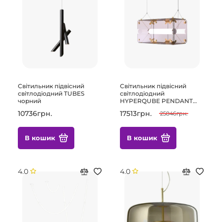
Світильник підвісний
Світильник підвісний
світлодіодний TUBES
світлодіодний
чорний
HYPERQUBE PENDANT
LIGHT 2
10736грн.
17513грн.
25846грн.
В кошик
В кошик
4.0
4.0