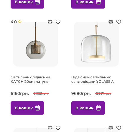
В кошик
В кошик
4.0
Світильник підвісний
Підвісний світильник
KATCH 20cm латунь
світлодіодний GLASS A
6160грн.
9680грн.
9083грн.
13077грн.
В кошик
В кошик