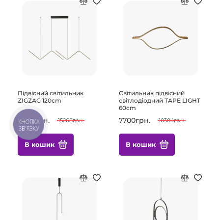
Підвісний світильник
Світильник підвісний
ZIGZAG 120cm
світлодіодний TAPE LIGHT
60cm
9856грн.
7700грн.
15268грн.
10384грн.
КНОПКА
ЗВ'ЯЗКУ
В кошик
В кошик