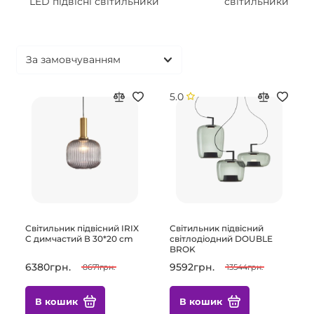
LED підвісні світильники
світильники
5.0
Світильник підвісний IRIX
Світильник підвісний
C димчастий В 30*20 cm
світлодіодний DOUBLE
BROK
6380грн.
9592грн.
8671грн.
13544грн.
В кошик
В кошик