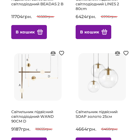
світлодіодний BEADAS 2 B
світлодіодний LINES 2
80cm
11704грн.
6424грн.
16588грн.
6996грн.
В кошик
В кошик
Світильник підвісний
Світильник підвісний
світлодіодний WAND
SOAP золото 25см
90CM D
9187грн.
4664грн.
10655грн.
6468грн.