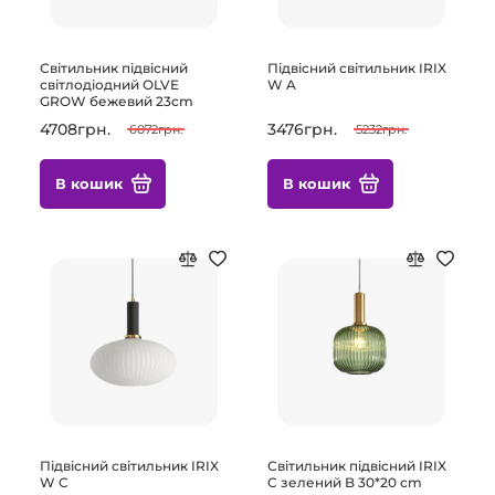
Світильник підвісний
Підвісний світильник IRIX
світлодіодний OLVE
W A
GROW бежевий 23cm
4708грн.
3476грн.
6072грн.
5232грн.
В кошик
В кошик
Підвісний світильник IRIX
Світильник підвісний IRIX
W C
C зелений B 30*20 cm