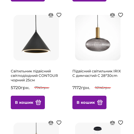
Світильник підвісний
Підвісний світильник IRIX
світлодіодний CONTOUR
C димчастий С 28*30cm
чорний 25см
5720грн.
7172грн.
7749грн.
10146грн.
В кошик
В кошик