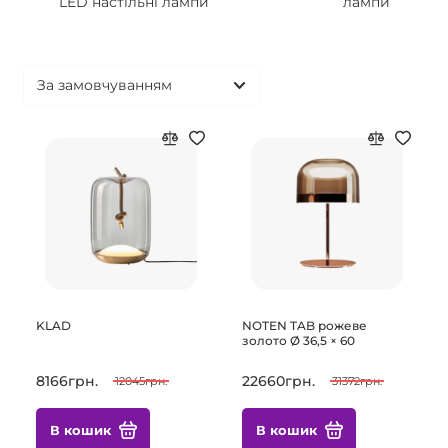
LED настільні лампи
лампи
KLAD
NOTEN TAB рожеве
золото Ø 36,5 × 60
8166грн.
22660грн.
12045грн.
31372грн.
В кошик
В кошик