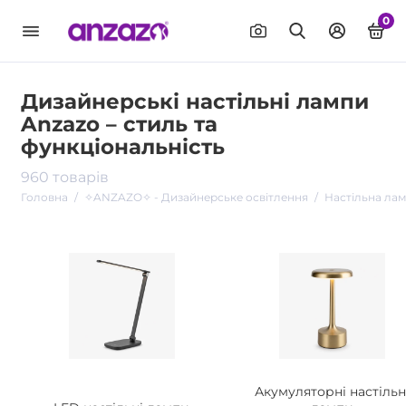
0
Дизайнерські настільні лампи
Anzazo – стиль та
функціональність
960 товарів
Головна
✧ANZAZO✧ - Дизайнерське освітлення
Настільна ла
Акумуляторні настільн