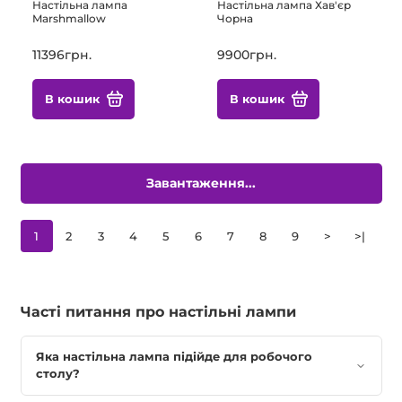
Настільна лампа
Настільна лампа Хав'єр
Marshmallow
Чорна
11396грн.
9900грн.
В кошик
В кошик
Завантаження...
1
2
3
4
5
6
7
8
9
>
>|
Часті питання про настільні лампи
Яка настільна лампа підійде для робочого
столу?