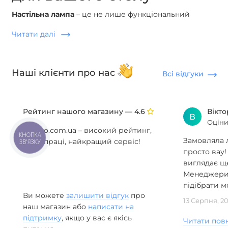
Настільна лампа
– це не лише функціональний
елемент інтер'єру, а й стильний декоративний
Читати далі
акцент, що змінює атмосферу в кімнаті. В ANZAZO ви
знайдете
дизайнерські настільні лампи
для роботи,
читання та декору у стилях мінімалізм, лофт, модерн
Наші клієнти про нас
та скандинавський.
Всі відгуки
Як вибрати настільну лампу:
Призначення:
для читання – рівномірне
Рейтинг нашого магазину —
Вікт
4.6
В
яскраве світло; для декору – тепле м'яке
Оціни
Anzazo.com.ua – високий рейтинг,
Розмір:
великі лампи для просторих столів і
КНОПКА
Замовляла л
роки праці, найкращий сервіс!
ЗВ'ЯЗКУ
кабінетів, компактні – для прикроватної
просто вау!
тумбочки
виглядає ще
Стиль:
підбирайте лампу, що доповнює інтер'єр
Менеджери 
кімнати
підібрати мо
Диммер:
регульована яскравість – зручно для
Ви можете
залишити відгук
про
13 Серпня, 2
різних задач
наш магазин або
написати на
підтримку
, якщо у вас є якісь
У цьому розділі зручно шукати модель під конкретну
Читати пов