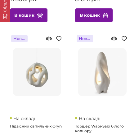
Фільтр
В кошик
В кошик
Новинка
Новинка
На складі
На складі
Підвісний світильник Oryn
Торшер Wabi-Sabi білого
кольору