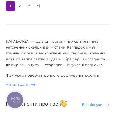
1
2
>
>|
KAPADOKYA — колекція органічних світильників,
натхненних скельними містами Каппадокії: м'які
глиняні форми з заокругленими отворами, крізь які
ллється тепле світло. Підвіси і бра серії виглядають
як вирізані з туфу — стародавні й сучасні водночас.
Фактурна поверхня ручного формування робить
кожен світильник унікальним. Колекція створена для
Читати далі
вабі-сабі, джапанді та середземноморських інтер'єрів.
Виготовлення 4–8 тижнів, гарантія 12 місяців.
КНОПКА
ЗВ'ЯЗКУ
Часті запитання
Наші клієнти про нас
Всі відгуки
Чим особлива колекція KAPADOKYA?