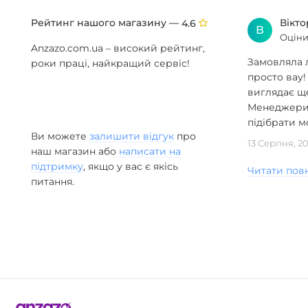
Органічні форми з фактурою скельної породи: світло
виходить крізь округлі отвори, як з вікон печерних
Рейтинг нашого магазину —
Вікт
4.6
В
міст — тепло і по-домашньому.
Оціни
Anzazo.com.ua – високий рейтинг,
Замовляла л
роки праці, найкращий сервіс!
З чого виготовлені світильники KAPADOKYA?
просто вау!
Композитні матеріали з фактурою глини і туфу: легкі,
виглядає ще
міцні, з живою шорсткою поверхнею ручного
Менеджери 
формування.
підібрати мо
Ви можете
залишити відгук
про
До яких інтер'єрів пасує KAPADOKYA?
13 Серпня, 2
наш магазин або
написати на
Вабі-сабі, джапанді, середземноморський та еко-
підтримку
, якщо у вас є якісь
Читати пов
стиль: скрізь, де цінують природні фактури і м'яке
питання.
скульптурне світло.