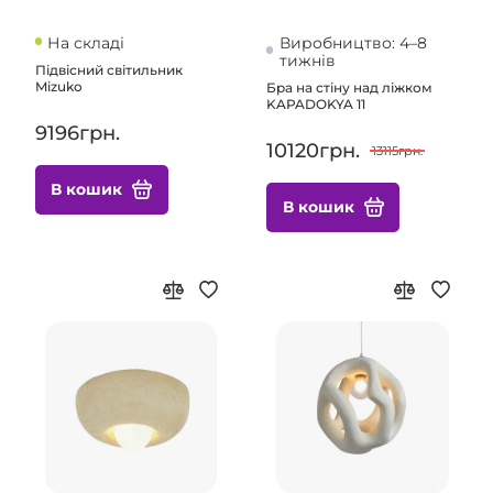
На складі
Виробництво: 4–8
тижнів
Підвісний світильник
Mizuko
Бра на стіну над ліжком
KAPADOKYA 11
9196грн.
10120грн.
13115грн.
В кошик
В кошик