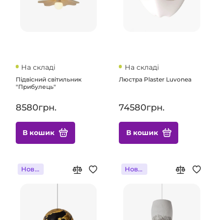
На складі
На складі
Підвісний світильник
Люстра Plaster Luvonea
"Прибулець"
8580грн.
74580грн.
В кошик
В кошик
Новинка
Новинка