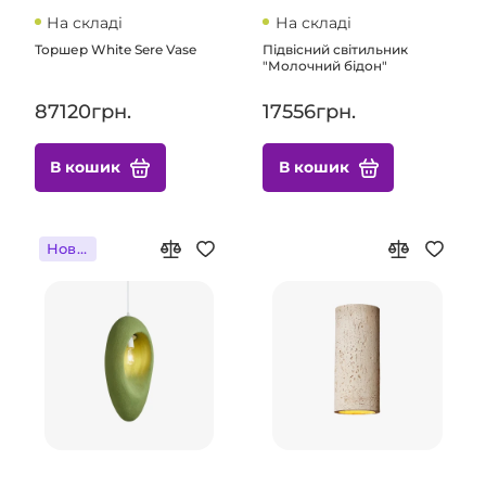
На складі
На складі
Торшер White Sere Vase
Підвісний світильник
"Молочний бідон"
87120грн.
17556грн.
В кошик
В кошик
Новинка