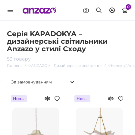
0
Серія KAPADOKYA –
дизайнерські світильники
Anzazo у стилі Сходу
53 товару
Головна
✧ANZAZO✧ - Дизайнерське освітлення
✧Колекції Anz
Новинка
Новинка