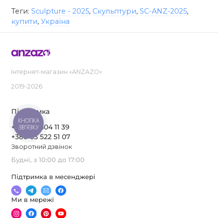
Теги:
Sculpture - 2025
,
Скульптури
,
SC-ANZ-2025
,
купити
,
Україна
Інтернет-магазин «ANZAZO»
2019-2026
Підтримка
КНОПКА
+380 97 504 11 39
ЗВ'ЯЗКУ
+380 63 522 51 07
Зворотний дзвінок
Будні, з 10:00 до 17:00
Підтримка в месенджері
Ми в мережі