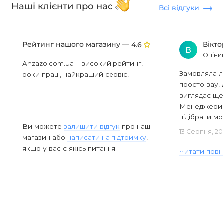
Наші клієнти про нас
Всі відгуки
Рейтинг нашого магазину —
Вікт
4.6
В
Оціни
Anzazo.com.ua – високий рейтинг,
Замовляла л
роки праці, найкращий сервіс!
просто вау! 
виглядає ще
Менеджери в
підібрати мод
Ви можете
залишити відгук
про наш
13 Серпня, 20
магазин або
написати на підтримку
,
якщо у вас є якісь питання.
Читати повн