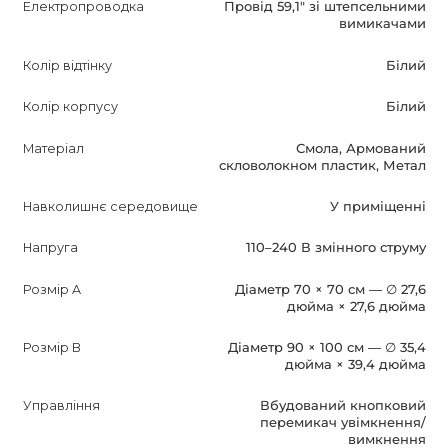
Електропроводка
Провід 59,1″ зі штепсельними
вимикачами
Колір відтінку
Білий
Колір корпусу
Білий
Матеріал
Смола, Армований
скловолокном пластик, Метал
Навколишнє середовище
У приміщенні
Напруга
110–240 В змінного струму
Розмір A
Діаметр 70 × 70 см — ∅ 27,6
дюйма × 27,6 дюйма
Розмір B
Діаметр 90 × 100 см — ∅ 35,4
дюйма × 39,4 дюйма
Управління
Вбудований кнопковий
перемикач увімкнення/
вимкнення