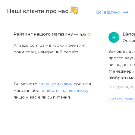
Наші клієнти про нас
Всі відгуки
Рейтинг нашого магазину —
Вікт
4.6
В
Оціни
Anzazo.com.ua – високий рейтинг,
Замовляла л
роки праці, найкращий сервіс!
просто вау! 
виглядає ще
Менеджери в
підібрати мод
Ви можете
залишити відгук
про наш
13 Серпня, 20
магазин або
написати на підтримку
,
якщо у вас є якісь питання.
Читати повн