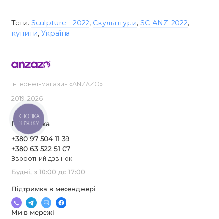
Теги:
Sculpture - 2022
,
Скульптури
,
SC-ANZ-2022
,
купити
,
Україна
Інтернет-магазин «ANZAZO»
2019-2026
КНОПКА
ЗВ'ЯЗКУ
Підтримка
+380 97 504 11 39
+380 63 522 51 07
Зворотний дзвінок
Будні, з 10:00 до 17:00
Підтримка в месенджері
Ми в мережі