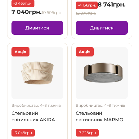
-3 465грн.
8 741грн.
-4 136грн.
7 040грн.
10 505грн.
12 877грн.
Дивитися
Дивитися
Акція
Акція
Виробництво: 4–8 тижнів
Виробництво: 4–8 тижнів
Стельовий
Стельовий
світильник AKIRA
світильник MARMO
-3 049грн.
-7 228грн.