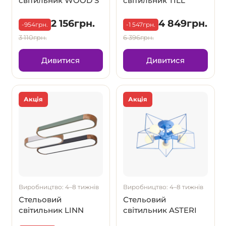
світильник WOOD S
світильник TILL
2 156грн.
4 849грн.
-954грн.
-1 547грн.
3 110грн.
6 396грн.
Дивитися
Дивитися
Акція
Акція
Виробництво: 4–8 тижнів
Виробництво: 4–8 тижнів
Стельовий
Стельовий
світильник LINN
світильник ASTERI