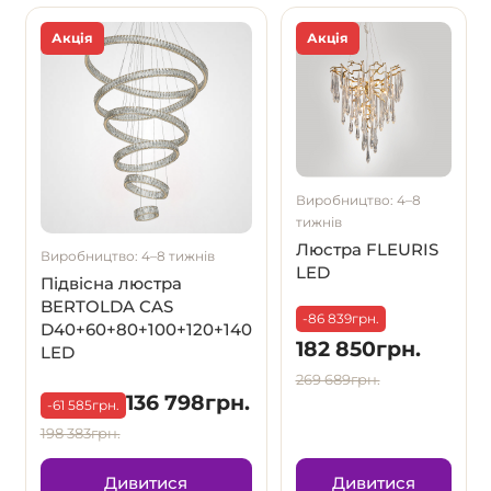
Акція
Акція
Виробництво: 4–8
тижнів
Люстра FLEURIS
Виробництво: 4–8 тижнів
LED
Підвісна люстра
BERTOLDA CAS
-86 839грн.
D40+60+80+100+120+140
182 850грн.
LED
269 689грн.
136 798грн.
-61 585грн.
198 383грн.
Дивитися
Дивитися