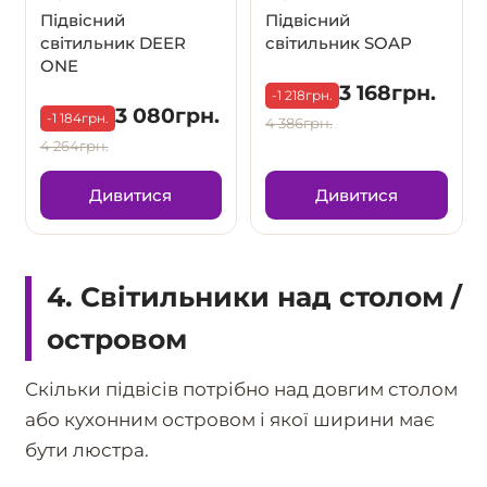
Підвісний
Підвісний
світильник DEER
світильник SOAP
ONE
3 168грн.
-1 218грн.
3 080грн.
-1 184грн.
4 386грн.
4 264грн.
Дивитися
Дивитися
4. Світильники над столом /
островом
Скільки підвісів потрібно над довгим столом
або кухонним островом і якої ширини має
бути люстра.