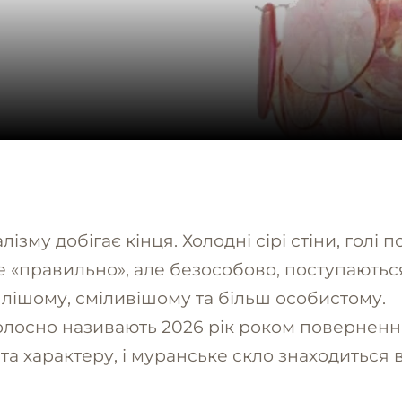
лізму добігає кінця. Холодні сірі стіни, голі 
все «правильно», але безособово, поступаютьс
лішому, сміливішому та більш особистому.
лосно називають 2026 рік роком поверненн
та характеру, і муранське скло знаходиться 