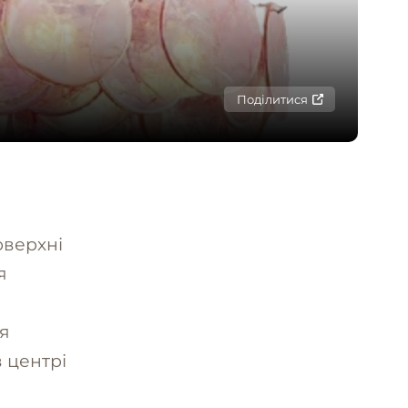
Поділитися
поверхні
я
я
в центрі