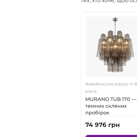
тих, хто хоче, щоб 
Виробництво вірусу: 4–
років
MURANO TUB 170 —
темних скляних
пробірок
74 976 грн