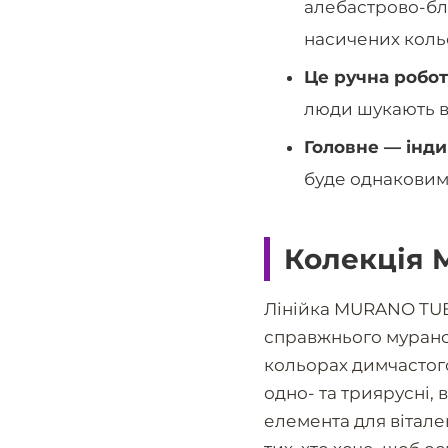
алебастрово-бла
насичених коль
Це ручна робот
люди шукають в 
Головне — інди
буде однаковим
Колекція 
Лінійка MURANO TU
справжнього мурансь
кольорах димчастого
одно- та триярусні, 
елемента для вітале