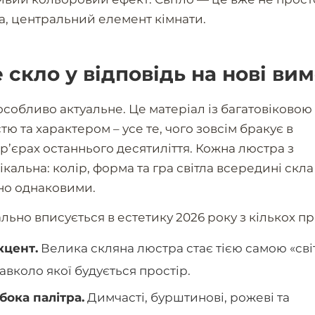
ра, центральний елемент кімнати.
скло у відповідь на нові ви
особливо актуальне. Це матеріал із багатовіковою
тю та характером – усе те, чого зовсім бракує в
ер’єрах останнього десятиліття. Кожна люстра з
кальна: колір, форма та гра світла всередині скла
но однаковими.
льно вписується в естетику 2026 року з кількох п
кцент.
Велика скляна люстра стає тією самою «св
авколо якої будується простір.
бока палітра.
Димчасті, бурштинові, рожеві та