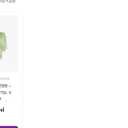
ер'єру.
років
99 –
тр, з
и
ні