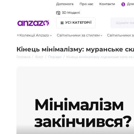
Допомога
Про нас
Контакти
Для
3D Моделі
УСІ КАТЕГОРІЇ
✧Колекції Anzazo
Світильники за стилем
Світильники з
Кінець мінімалізму: муранське ск
Головна
Блог
Поради
Кінець мінімалізму: муранське скло як 