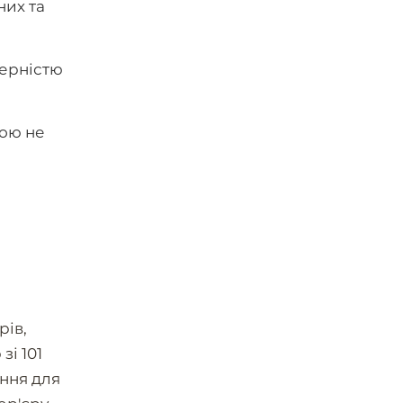
них та
терністю
рою не
рів,
зі 101
ення для