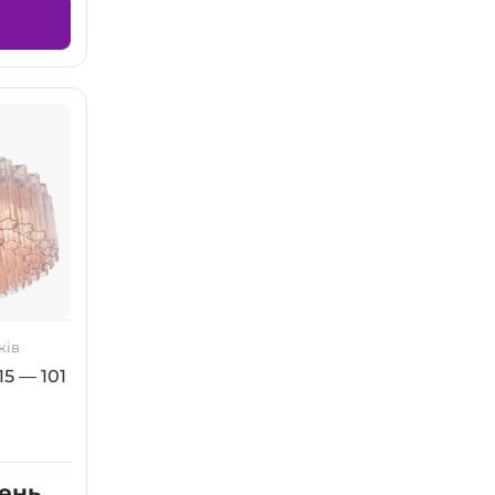
ків
5 — 101
вень