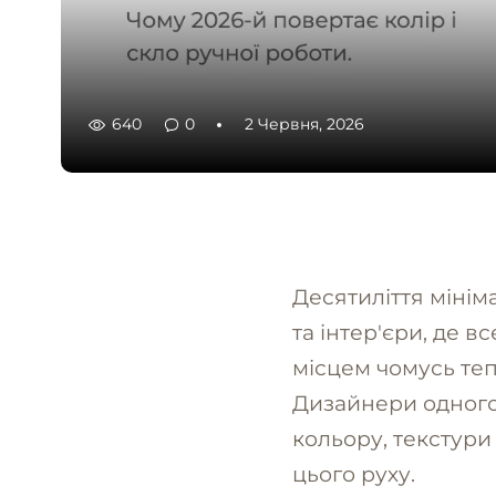
640
0
2 Червня, 2026
Десятиліття мініма
та інтер'єри, де 
місцем чомусь теп
Дизайнери одного
кольору, текстури 
цього руху.