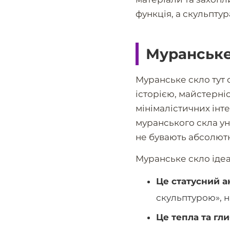
функція, а скульпту
Муранське 
Муранське скло тут 
історією, майстерніс
мінімалістичних інт
муранського скла уні
не бувають абсолют
Муранське скло ідеа
Це статусний а
скульптурою», н
Це тепла та гли