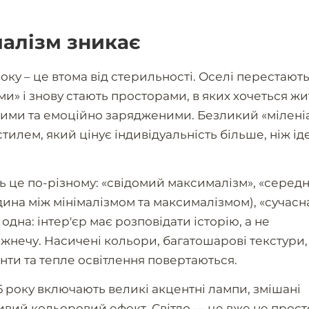
малізм зникає
оку – це втома від стерильності. Оселі перестають
и» і знову стають просторами, в яких хочеться жи
ими та емоційно зарядженими. Безликий «мілен
тилем, який цінує індивідуальність більше, ніж і
 це по-різному: «свідомий максималізм», «середн
дина між мінімалізмом та максималізмом), «сучасн
одна: інтер'єр має розповідати історію, а не
жнечу. Насичені кольори, багатошарові текстури,
ти та тепле освітлення повертаються.
 року включають великі акцентні лампи, змішані
ивий кольоровий ефект. Світло — це вже не прост