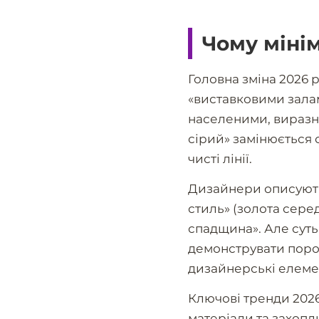
Чому міні
Головна зміна 2026 р
«виставковими залам
населеними, виразн
сірий» замінюється с
чисті лінії.
Дизайнери описують
стиль» (золота сере
спадщина». Але суть 
демонструвати поро
дизайнерські елемен
Ключові тренди 2026
матеріали та захопл