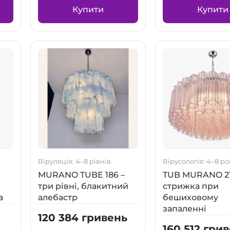
Купити
Купити
Віруляція: 4–8 рівнів
Вірусологія: 4–8 ро
MURANO TUBE 186 –
TUB MURANO 21
три рівні, блакитний
стрижка при
а
алебастр
бешиховому
запаленні
120 384 гривень
160 512 гри