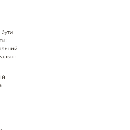
 бути
ти:
іальний
деально
ій
а
о