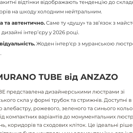
китні відтінки відображають тенденцію до склад
орів на шкоду холодним нейтральним.
а та автентично.
Саме ту «душу» та зв’язок з майс
дизайні інтер’єру у 2026 році.
відуальність.
Жоден інтер'єр з муранською люст
.
MURANO TUBE від ANZAZO
BE представлена дизайнерськими люстрами зі
кого скла у формі трубок та стрижнів. Доступні в
 алебастру, рожевого, зеленого та синього кольо
від компактних варіантів до монументальних люстр 
нь, коридорів та сходових кліток. Це ідеальні ріш