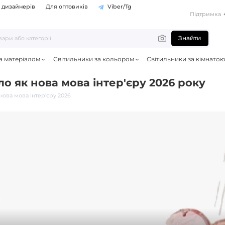
 дизайнерів
Для оптовиків
Viber/Tg
Підтримка
Знайти
а матеріалом
Світильники за кольором
Світильники за кімнатою
ло як нова мова інтер'єру 2026 року
нова мова інтер'єру 2026