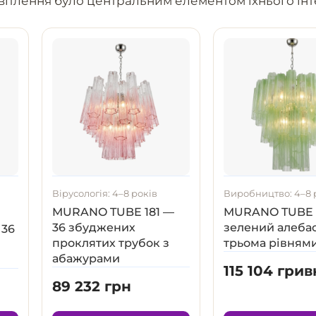
освітлення було центральним елементом їхнього інт
8
Вірусологія: 4–8 років
Виробництво: 4–8 
MURANO TUBE 181 —
MURANO TUBE 1
36 збуджених
зелений алебас
 36
проклятих трубок з
трьома рівням
абажурами
115 104 грив
89 232 грн