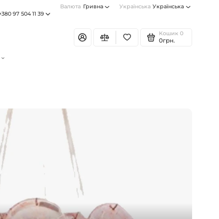
Валюта
Гривна
Українська
Українська
+380 97 504 11 39
Кошик
0
0грн.