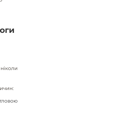
моги
 ніколи
ричин:
ітловою